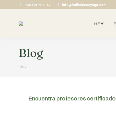
+34 636 78 11 67
info@holisticecoyoga.com
HEY
E
Blog
Estás aquí:
Inicio
Encuentra profesores certificado