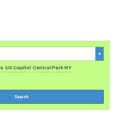
es
US Capitol
Central Park NY