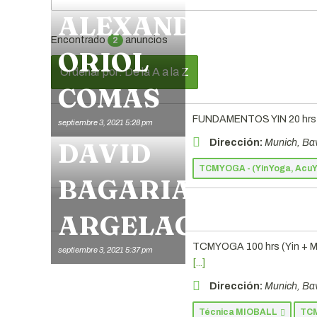
ALEXANDRA
Encontrado
anuncios
2
ORIOL
Ordenar por: De la A a la Z
COMAS
FUNDAMENTOS YIN 20 hrs
septiembre 3, 2021 5:28 pm
DAVID
Dirección:
Munich, Ba
TCMYOGA - (Yin Yoga, Acu
BAGARIA
ARGELAGUÉS
TCMYOGA 100 hrs (Yin + M
septiembre 3, 2021 5:37 pm
[...]
Dirección:
Munich, Ba
Técnica MIOBALL
TCM