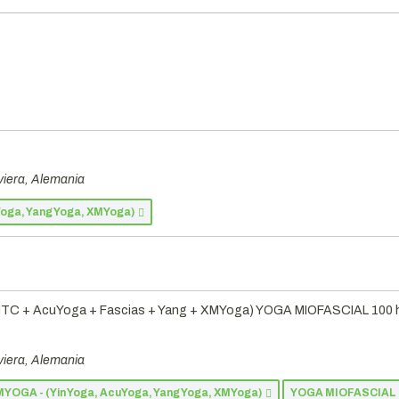
viera, Alemania
Yoga, Yang Yoga, XMYoga)
TC + AcuYoga + Fascias + Yang + XMYoga) YOGA MIOFASCIAL 100 hrs
viera, Alemania
YOGA - (Yin Yoga, AcuYoga, Yang Yoga, XMYoga)
YOGA MIOFASCIAL - 