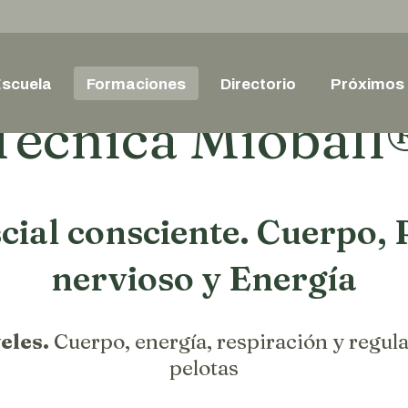
Estás aquí:
Inicio
Técnica Mioball
scuela
Formaciones
Directorio
Próximos
Técnica Mioball
cial consciente. Cuerpo, 
nervioso y Energía
eles.
Cuerpo, energía, respiración y regul
pelotas