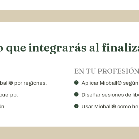
o que integrarás al finaliz
EN TU PROFESIÓ
oball® por regiones.
Aplicar Mioball® según
 cuerpo.
Diseñar sesiones de li
ón.
Usar Mioball® como h