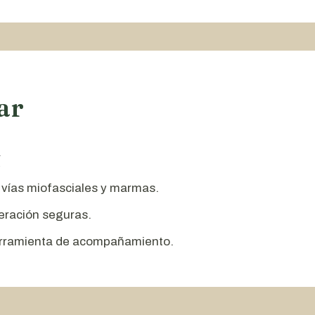
ar
N
 vías miofasciales y marmas.
beración seguras.
erramienta de acompañamiento.