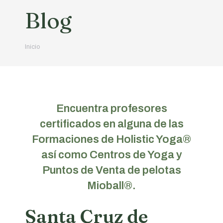
Blog
Estás aquí:
Inicio
Encuentra profesores
certificados en alguna de las
Formaciones de Holistic Yoga®
así como Centros de Yoga y
Puntos de Venta de pelotas
Mioball®.
Santa Cruz de