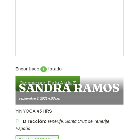
Encontrado
listado
1
Ordenar por: De la A a la Z
SANDRA RAMOS
septiembre 2, 2021 4:08 pm
YIN YOGA 45 HRS
Dirección:
Tenerife, Santa Cruz de Tenerife,
España