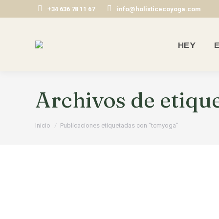
+34 636 78 11 67
info@holisticecoyoga.com
HEY
E
Archivos de etiqu
Estás aquí:
Inicio
Publicaciones etiquetadas con "tcmyoga"