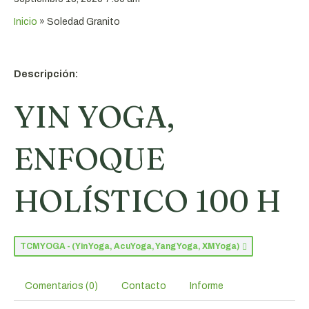
Inicio
»
Soledad Granito
Descripción:
YIN YOGA,
ENFOQUE
HOLÍSTICO 100 H
TCMYOGA - (Yin Yoga, AcuYoga, Yang Yoga, XMYoga)
Comentarios (0)
Contacto
Informe