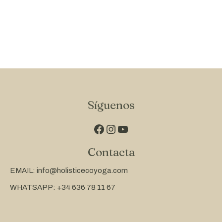
Síguenos
Facebook
Instagram
YouTube
Contacta
EMAIL: info@holisticecoyoga.com
WHATSAPP: +34 636 78 11 67